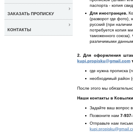
паспорта - копия сви
Для иностранцев.
Ко
ЗАКАЗАТЬ ПРОПИСКУ
(разворот где фото),
русский (при наличии 
КОНТАКТЫ
потребуется копия ми
таможенного союза). 
различимыми данным
2. Для оформления штам
kupi.propisku@gmail.com
т
где нужна прописка (г
необходимый район (е
После этого мы обязательно
Наши контакты в Ковылки
Задайте ваш вопрос в
Позвоните нам
7-937
Отправьте нам письмо
kupi.propisku@gmail.