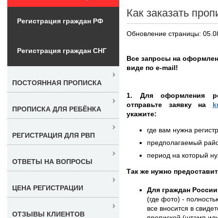
Как заказать проп
Регистрация граждан РФ
Обновление страницы: 05.0
Регистрация граждан СНГ
Все запросы на оформле
виде по e-mail!
ПОСТОЯННАЯ ПРОПИСКА
1. Для оформления ре
отправьте заявку на
k
ПРОПИСКА ДЛЯ РЕБЁНКА
укажите:
где вам нужна регистр
РЕГИСТРАЦИЯ ДЛЯ РВП
предполагаемый район
период на который нуж
ОТВЕТЫ НА ВОПРОСЫ
Так же нужно предостави
ЦЕНА РЕГИСТРАЦИИ
Для граждан России
(где фото) - полность
все вносится в свиде
ОТЗЫВЫ КЛИЕНТОВ
пропиской (штамп ил